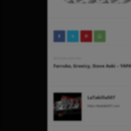
Artículo anterior
Farruko, Greeicy, Steve Aoki – YA
LaTakilla507
https://latakilla507.com