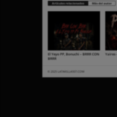
Artículos relacionados
Más del autor
El Yeyo PP, Bonuchi – BRRR CON
Yaires 
BRRR
© 2025 LATAKILLA507.COM