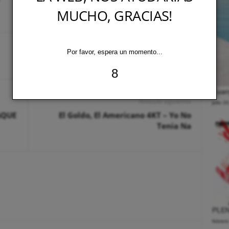
MUCHO, GRACIAS!
Por favor, espera un momento...
7
Zuany
Artículo siguiente
julio 2
PAQUE
El Goldo, El Americano 4KT – Yo No
Tenia Na
PLEN
febrer