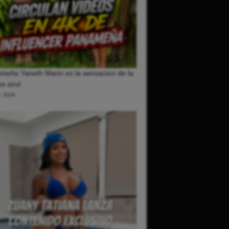
meña Yaneth Marin es la sensacion de la
a azul
2, 2026