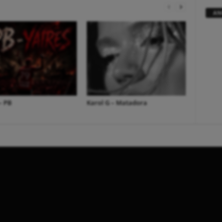
AN
– PB
Karol G – Matadora