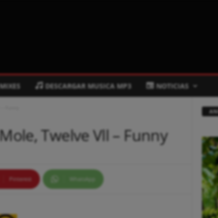
 MIXES
DESCARGAR MUSICA MP3
NOTICIAS
l – Funny
AN
 Mole, Twelve Vll – Funny
Pinterest
WhatsApp