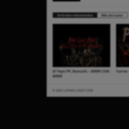
Artículos relacionados
Más del autor
El Yeyo PP, Bonuchi – BRRR CON
Yaires 
BRRR
© 2025 LATAKILLA507.COM