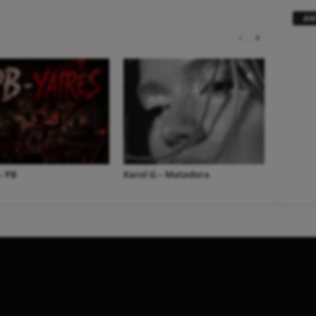
AN
– PB
Karol G – Matadora