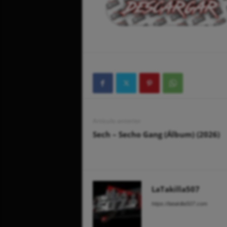
Artículo anterior
Sech – Secho Gang (Álbum) (2026)
LaTakilla507
https://latakilla507.com