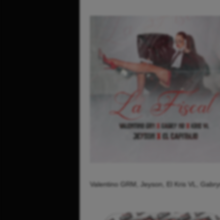
Valentino GRM, Jeyson, El Kris VL, Gabry