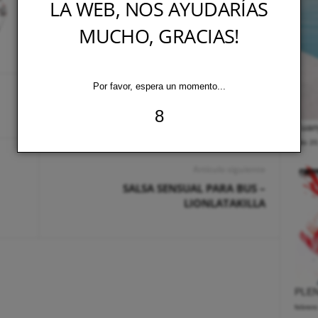
LA WEB, NOS AYUDARÍAS
MUCHO, GRACIAS!
Por favor, espera un momento...
7
Zuany
julio 2
Artículo siguiente
SALSA SENSUAL PARA BUS –
LIONLATAKILLA
PLEN
febrer