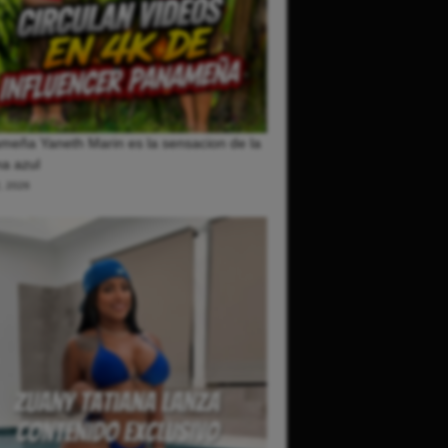
meña Yaneth Marin es la sensacion de la
a azul
2, 2026