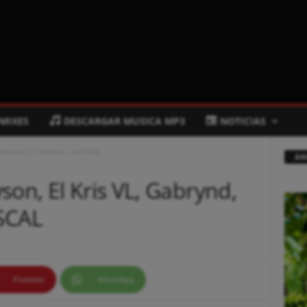
 MIXES
DESCARGAR MUSICA MP3
NOTICIAS
abrynd, El Capitolio – LA FISCAL
AN
son, El Kris VL, Gabrynd,
ISCAL
Pinterest
WhatsApp