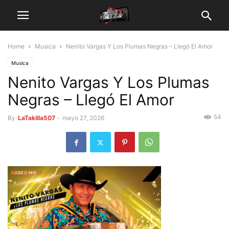
Home
Musica
Nenito Vargas Y Los Plumas Negras – Llegó El Amor
Musica
Nenito Vargas Y Los Plumas
Negras – Llegó El Amor
54
By
LaTakilla507
-
mayo 27, 2026