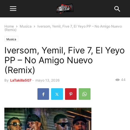
Home
Musica
Iversom, Yemil, Five 7, El Yeyo PP – No Amigo Nuevo
(Remix)
Musica
Iversom, Yemil, Five 7, El Yeyo
PP – No Amigo Nuevo
(Remix)
44
By
LaTakilla507
-
mayo 13, 2026