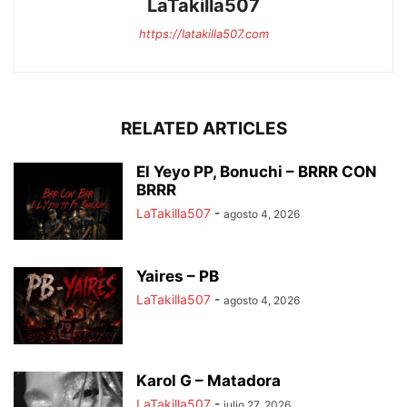
LaTakilla507
https://latakilla507.com
RELATED ARTICLES
El Yeyo PP, Bonuchi – BRRR CON
BRRR
LaTakilla507
-
agosto 4, 2026
Yaires – PB
LaTakilla507
-
agosto 4, 2026
Karol G – Matadora
LaTakilla507
-
julio 27, 2026