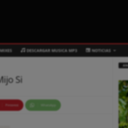
 MIXES
DESCARGAR MUSICA MP3
NOTICIAS
AN
ijo Si
Pinterest
WhatsApp