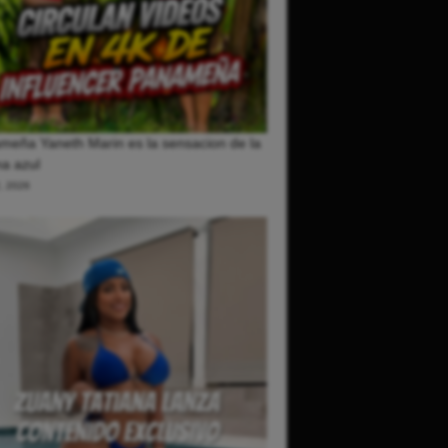
meña Yaneth Marin es la sensacion de la
a azul
2, 2026