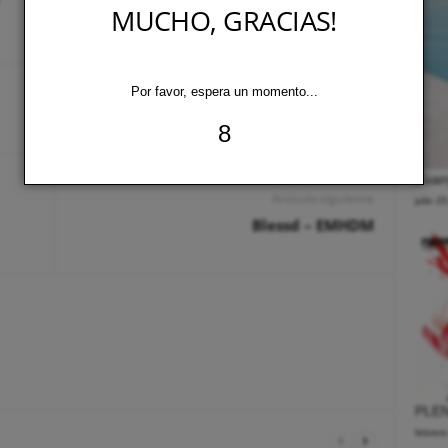
MUCHO, GRACIAS!
Por favor, espera un momento...
7
Zuany
Artículo siguiente
julio 2
Blessd – EMHDM
PLEN
febrer