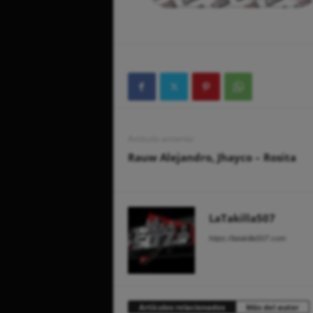
Artículo anterior
Rauw Alejandro, Jhayco – Rosita
LaTakilla507
https://latakilla507.com
Artículos relacionados
Más del autor