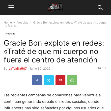
Home
Noticias
Gracie Bon explota en redes: «Traté de que mi cuerpo
no fuera...
Noticias
Gracie Bon explota en redes:
«Traté de que mi cuerpo no
fuera el centro de atención
189
By
LaTakilla507
-
junio 30, 2026
Las recientes campañas de donaciones para Venezuela
continúan generando debate en redes sociales, donde
influencers han sido señalados por algunos usuarios que