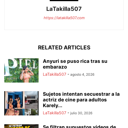
LaTakilla507
https://latakilla507.com
RELATED ARTICLES
Anyuri se puso rica tras su
embarazo
LaTakilla507
-
agosto 4, 2026
Sujetos intentan secuestrar a la
actriz de cine para adultos
Karely...
LaTakilla507
-
julio 30, 2026
Se filtran supuestos videos de