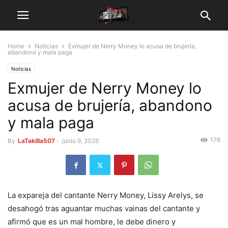
Home
Noticias
Exmujer de Nerry Money lo acusa de brujería,
abandono y mala paga
Noticias
Exmujer de Nerry Money lo
acusa de brujería, abandono
y mala paga
176
By
LaTakilla507
-
junio 9, 2026
La expareja del cantante Nerry Money, Lissy Arelys, se
desahogó tras aguantar muchas vainas del cantante y
afirmó que es un mal hombre, le debe dinero y