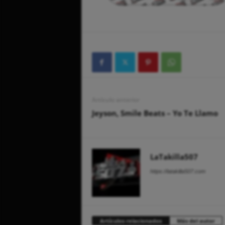
Artículo anterior
Jeyson, Smile Beats – Yo Te Llamo
LaTakilla507
https://latakilla507.com
Artículos relacionados
Más del autor