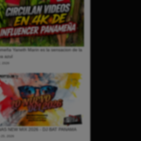
meña Yaneth Marin es la sensacion de la
a azul
2, 2026
AS NEW MIX 2026 - DJ BAT PANAMA
o 25, 2026