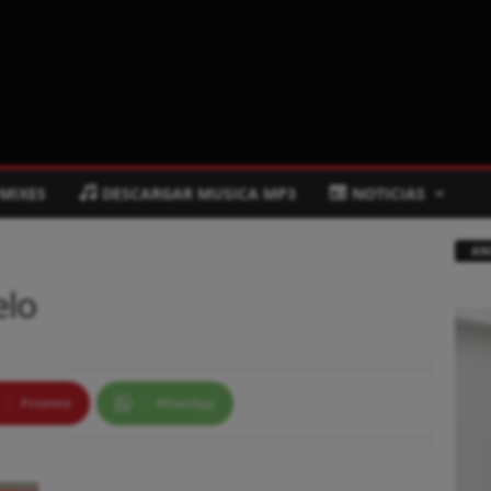
 MIXES
DESCARGAR MUSICA MP3
NOTICIAS
AN
elo
Pinterest
WhatsApp