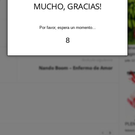
MUCHO, GRACIAS!
Por favor, espera un momento...
8
Pana
pagin
Artículo siguiente
julio 1
Nando Boom – Enfermo de Amor
PLEN
febrer