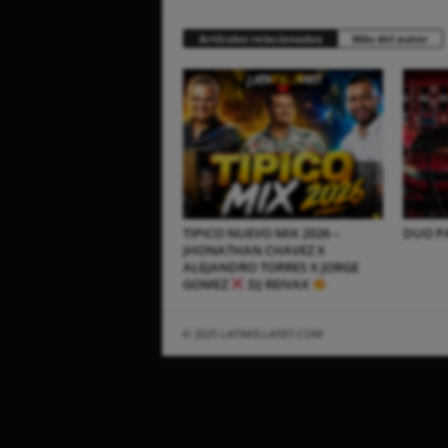
Artículos relacionados
Más del autor
TIPICO NUEVO MIX 2026 –
DUO PA
JHONATHAN CHAVEZ X
ALEJANDRO TORRES X JORGE
GOMEZ
DJ REIVAX
© 2025 LATAKILLA507.COM