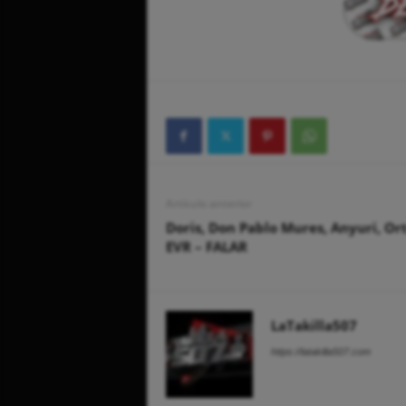
Artículo anterior
Doris, Don Pablo Mures, Anyuri, Or
EVR – FALAR
LaTakilla507
https://latakilla507.com