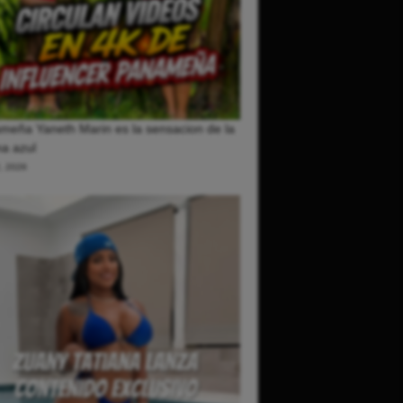
meña Yaneth Marin es la sensacion de la
a azul
2, 2026