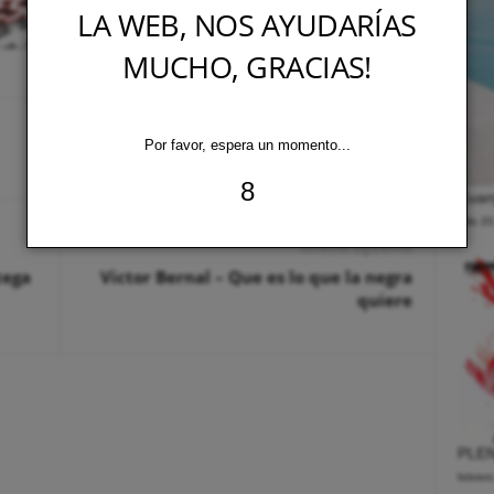
LA WEB, NOS AYUDARÍAS
MUCHO, GRACIAS!
Por favor, espera un momento...
7
Zuany
julio 2
Artículo siguiente
tega
Victor Bernal – Que es lo que la negra
quiere
PLEN
febrer