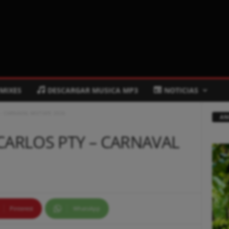
 MIXES
DESCARGAR MUSICA MP3
NOTICIAS
Y – CARNAVAL MIXTAPE 2026
AN
J CARLOS PTY – CARNAVAL
Pinterest
WhatsApp