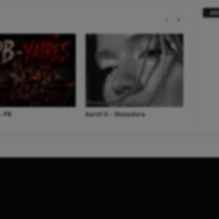
AN
– PB
Karol G – Matadora