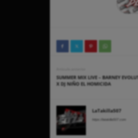
Artículo anterior
SUMMER MIX LIVE – BARNEY EVOLU
X DJ NIÑO EL HOMICIDA
LaTakilla507
https://latakilla507.com