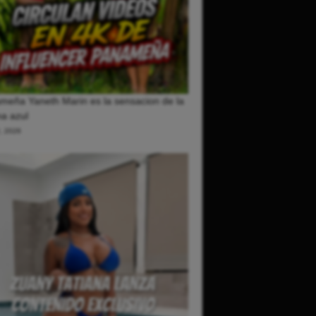
meña Yaneth Marin es la sensacion de la
a azul
2, 2026