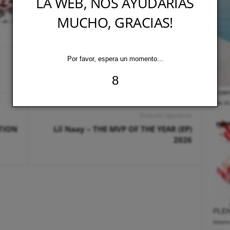
LA WEB, NOS AYUDARÍAS
MUCHO, GRACIAS!
Por favor, espera un momento...
7
Zuany
julio 2
Artículo siguiente
TION
Lil Naay – THE MVP OF THE YEAR (EP)
2026
PLEN
febrer