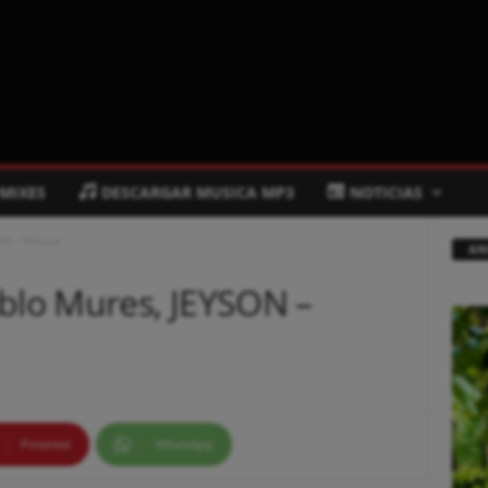
 MIXES
DESCARGAR MUSICA MP3
NOTICIAS
ON – Rebota
AN
ablo Mures, JEYSON –
Pinterest
WhatsApp