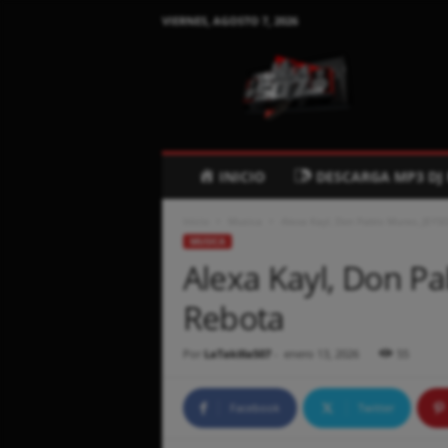
VIERNES, AGOSTO 7, 2026
L
a
t
a
k
i
l
INICIO
DESCARGA MP3 DJ
l
a
Inicio
Musica
Alexa Kayl, Don Pablo Mures, JEYS
5
MUSICA
0
Alexa Kayl, Don P
7
.
Rebota
C
o
m
Por
LaTakilla507
-
enero 13, 2026
55
Facebook
Twitter