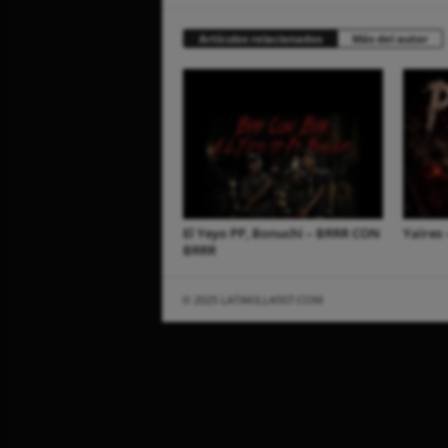
Artículos relacionados
Más del autor
El Yeyo PP, Bonuchi – BRRR CON
Yaires 
BRRR
© 2025 LATAKILLA507.COM